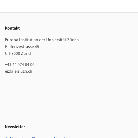
Footer
Kontakt
Europa Institut an der Universität Zürich
Bellerivestrasse 49
CH-8008 Zürich
+41 44 974 04 00
eiz[a]eiz.uzh.ch
Newsletter